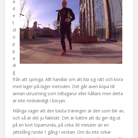
a
d
e
t
st
o
p
p
a
di
g
från att springa. Allt handlar om att klä sig rätt och köra
med lager-på-lager metoden. Det går även köpa till
annan utrustning som tidtagarur eller hållare men detta
är inte nödvändigt i början.
Många säger att den bästa träningen är den som blir av,
och så är det ju faktiskt. Det är bättre att du ger dig ut
på en kort löparrunda, på cirka 30 minuter än en
jättelång runda 1 gång i veckan. Om du inte orkar