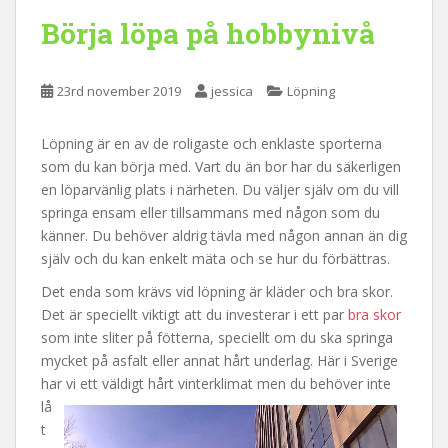
Börja löpa på hobbynivå
23rd november 2019
jessica
Löpning
Löpning är en av de roligaste och enklaste sporterna
som du kan börja med. Vart du än bor har du säkerligen
en löparvänlig plats i närheten. Du väljer själv om du vill
springa ensam eller tillsammans med någon som du
känner. Du behöver aldrig tävla med någon annan än dig
själv och du kan enkelt mäta och se hur du förbättras.
Det enda som krävs vid löpning är kläder och bra skor.
Det är speciellt viktigt att du investerar i ett par
bra skor
som inte sliter på fötterna, speciellt om du ska springa
mycket på asfalt eller annat hårt underlag. Här i Sverige
har vi ett väldigt hårt vinterklimat men du
behöver inte
lå
t