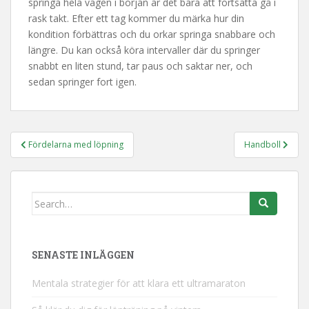
springa hela vägen i början är det bara att fortsätta gå i
rask takt. Efter ett tag kommer du märka hur din
kondition förbättras och du orkar springa snabbare och
längre. Du kan också köra intervaller där du springer
snabbt en liten stund, tar paus och saktar ner, och
sedan springer fort igen.
Inläggsnavigering
Fördelarna med löpning
Handboll
Search
for:
SENASTE INLÄGGEN
Mentala strategier för att klara ett ultramaraton